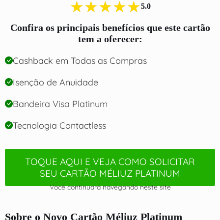
★★★★★
5.0
Confira os principais benefícios que este cartão
tem a oferecer:
Cashback em Todas as Compras
Isenção de Anuidade
Bandeira Visa Platinum
Tecnologia Contactless
TOQUE AQUI E VEJA COMO SOLICITAR
SEU CARTÃO MÉLIUZ PLATINUM
Você continuará navegando neste site
Sobre o Novo Cartão Méliuz Platinum