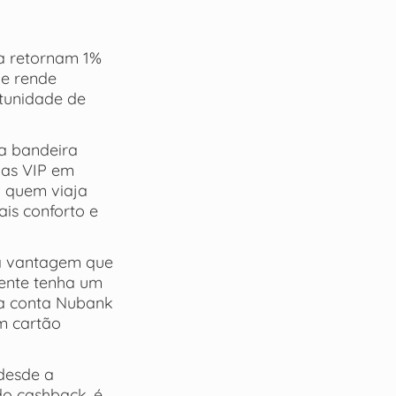
ta retornam 1%
ue rende
tunidade de
a bandeira
las VIP em
a quem viaja
ais conforto e
ra vantagem que
iente tenha um
na conta Nubank
m cartão
 desde a
do cashback, é