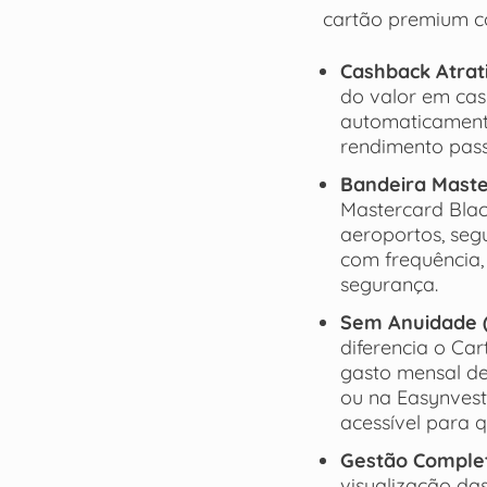
cartão premium co
Cashback Atrat
do valor em cas
automaticamente
rendimento passi
Bandeira Maste
Mastercard Blac
aeroportos, seg
com frequência,
segurança.
Sem Anuidade (
diferencia o Car
gasto mensal de
ou na Easynvest
acessível para 
Gestão Complet
visualização da