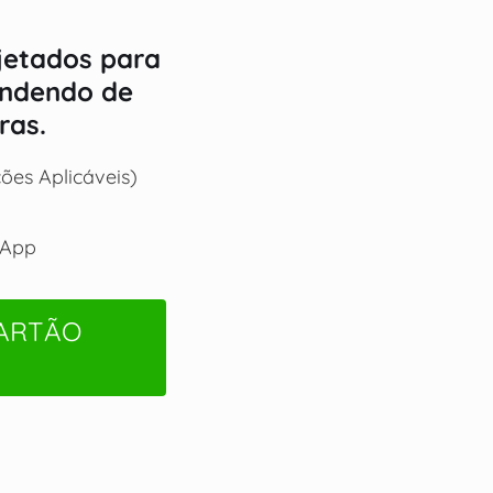
ojetados para
endendo de
ras.
ões Aplicáveis)
 App
CARTÃO