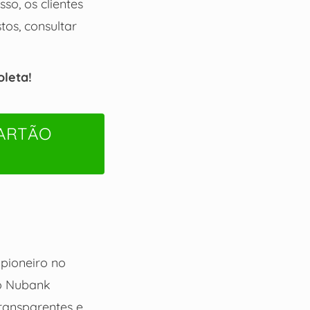
o, os clientes
tos, consultar
oleta!
CARTÃO
 pioneiro no
 o Nubank
transparentes e