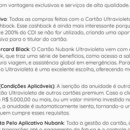
m vantagens exclusivas e serviços de alta qualidade.
ivo
: Todas as compras feitas com o Cartão Ultraviole
hback. Esse cashback é ainda mais interessante porq
 200% do CDI se não for utilizado, criando uma opor
vo para o titular do cartão.
rcard Black
: O Cartão Nubank Ultravioleta vem com 
k, que traz uma série de benefícios, como acesso a sa
uro viagem, e assistência global em emergências. Par
 o Ultravioleta é uma excelente escolha, oferecendo m
Condições Aplicáveis)
: A isenção da anuidade é out
tão Ultravioleta de outros cartões premium. Caso o cl
 R$ 5.000,00 ou mais, ou um valor mínimo investido 
, a anuidade é automaticamente isenta, tornando-o u
quem cumpre esses requisitos.
a Pelo Aplicativo Nubank
: Toda a gestão do cartão,
s transações até o pagamento da fatura e o controle 