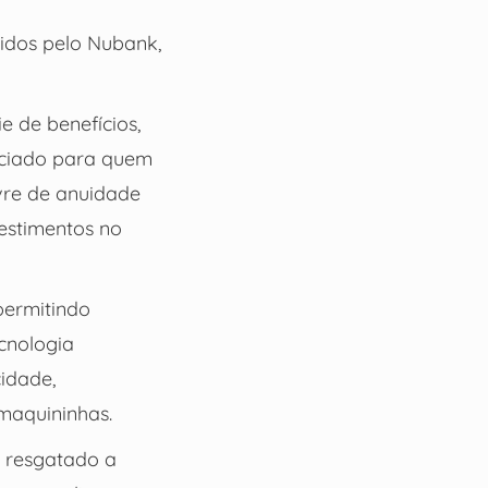
cidos pelo Nubank,
e de benefícios,
nciado para quem
vre de anuidade
estimentos no
permitindo
ecnologia
cidade,
maquininhas.
 resgatado a