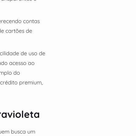
erecendo contas
de cartões de
cilidade de uso de
endo acesso ao
emplo do
crédito premium,
ravioleta
quem busca um