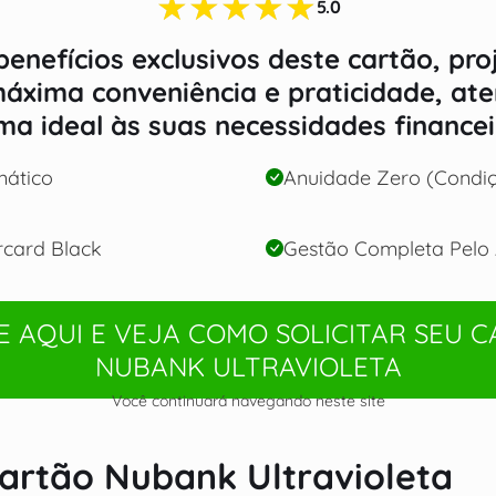
★★★★★
5.0
enefícios exclusivos deste cartão, pr
máxima conveniência e praticidade, at
ma ideal às suas necessidades financei
ático
Anuidade Zero (Condiç
rcard Black
Gestão Completa Pelo
 AQUI E VEJA COMO SOLICITAR SEU 
NUBANK ULTRAVIOLETA
Você continuará navegando neste site
artão Nubank Ultravioleta