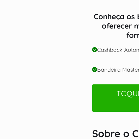
Conheça os b
oferecer 
for
Cashback Autom
Bandeira Maste
TOQUE
Sobre o C