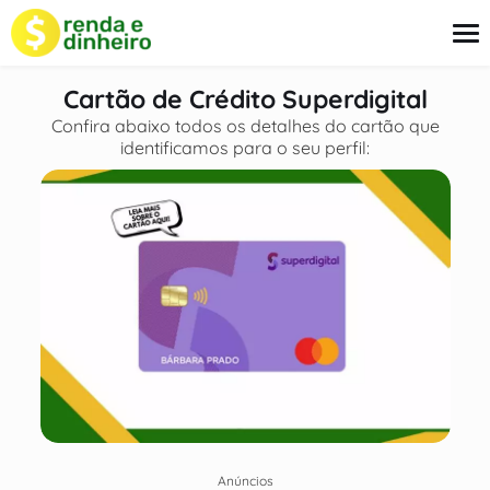
o
conteúdo
Cartão de Crédito Superdigital
Confira abaixo todos os detalhes do cartão que
identificamos para o seu perfil:
Empréstimo
Cartão
Finanças
Seguros
Sobre Nós
Anúncios