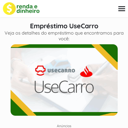
o
conteúdo
Empréstimo UseCarro
Veja os detalhes do empréstimo que encontramos para
você:
Empréstimo
Cartão
Finanças
Seguros
Sobre Nós
Anúncios