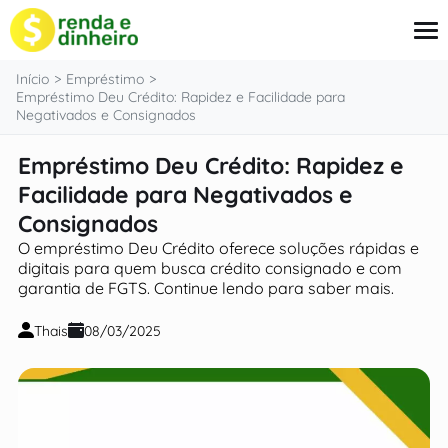
o
conteúdo
Início
Empréstimo
Empréstimo Deu Crédito: Rapidez e Facilidade para
Negativados e Consignados
Empréstimo
Empréstimo Deu Crédito: Rapidez e
Cartão
Facilidade para Negativados e
Finanças
Seguros
Consignados
Sobre Nós
O empréstimo Deu Crédito oferece soluções rápidas e
digitais para quem busca crédito consignado e com
garantia de FGTS. Continue lendo para saber mais.
Thais
08/03/2025