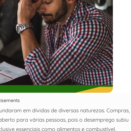
tisements
 afundaram em dívidas de diversas naturezas. Compras,
berto para várias pessoas, pois o desemprego subiu
lusive essenciais como alimentos e combustível.