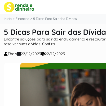
o
conteúdo
Início
Finanças
5 Dicas Para Sair das Dívidas
5 Dicas Para Sair das Dívida
Encontre soluções para sair do endividamento e restaurar
resolver suas dívidas. Confira!
Thais
22/12/2023
22/12/2023